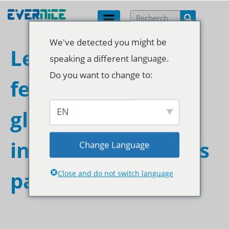
We've detected you might be
Les avantages des
speaking a different language.
Do you want to change to:
fermetures à
EN
glissière en acier
inoxydable dans les
Change Language
pantalons
Close and do not switch language