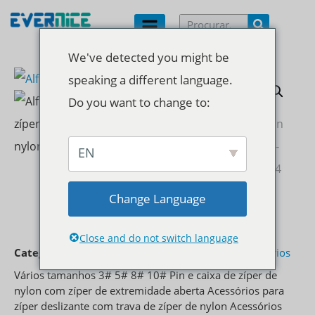
We've detected you might be
speaking a different language.
Do you want to change to:
EN
Change Language
Alfinete de zíper de nylon e caixa
Close and do not switch language
Categoria
Acessórios para zíper
Marcação
Acessórios
Vários tamanhos 3# 5# 8# 10# Pin e caixa de zíper de
nylon com zíper de extremidade aberta Acessórios para
zíper deslizante com trava de zíper de nylon Acessórios