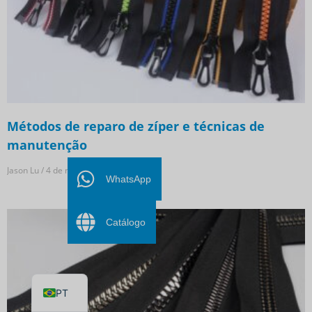
Métodos de reparo de zíper e técnicas de
manutenção
FR
Jason Lu
4 de novembro de 2022
ES
WhatsApp
DE
Catálogo
RU
AR
EN
PT