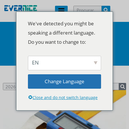
We've detected you might be
speaking a different language.
Categoria: Blog
Do you want to change to:
Início
/ Blogue
EN
Change Language
Close and do not switch language