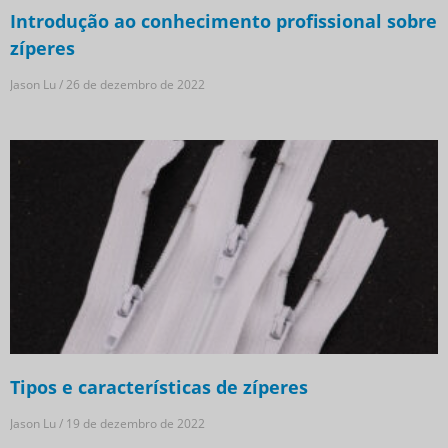
Introdução ao conhecimento profissional sobre
zíperes
Jason Lu
26 de dezembro de 2022
Tipos e características de zíperes
Jason Lu
19 de dezembro de 2022