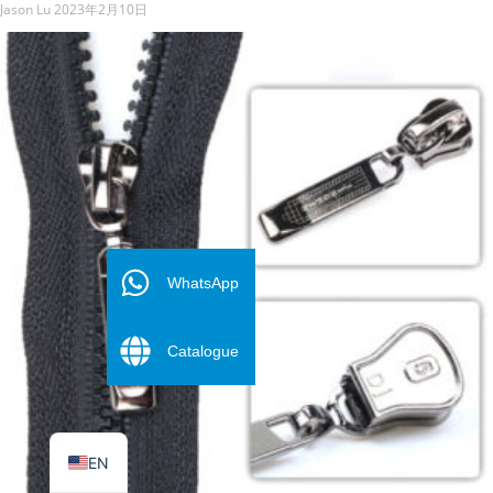
Jason Lu
2023年2月10日
FR
ES
WhatsApp
PT
Catalogue
DE
RU
AR
EN