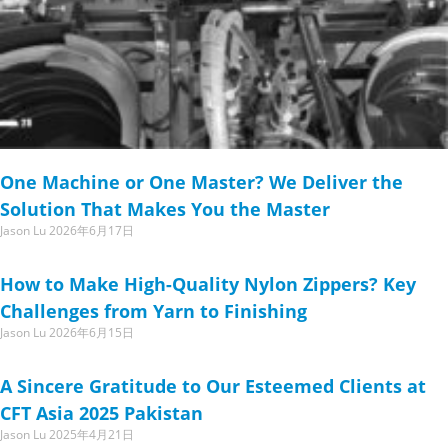
One Machine or One Master? We Deliver the
Solution That Makes You the Master
Jason Lu
2026年6月17日
How to Make High-Quality Nylon Zippers? Key
Challenges from Yarn to Finishing
Jason Lu
2026年6月15日
A Sincere Gratitude to Our Esteemed Clients at
CFT Asia 2025 Pakistan
Jason Lu
2025年4月21日