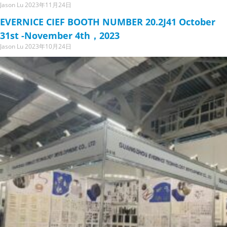
Jason Lu
2023年11月24日
EVERNICE CIEF BOOTH NUMBER 20.2J41 October
31st -November 4th，2023
Jason Lu
2023年10月24日